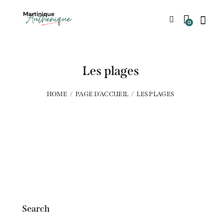
0
Les plages
HOME
PAGE D'ACCUEIL
LES PLAGES
Search