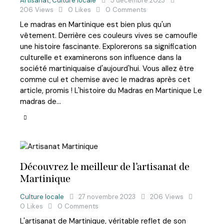
Artisanat
,
Culture locale
5 décembre 2023
206
Views
0
Likes
0
Comments
Le madras en Martinique est bien plus qu'un
vêtement. Derrière ces couleurs vives se camoufle
une histoire fascinante. Explorerons sa signification
culturelle et examinerons son influence dans la
société martiniquaise d'aujourd'hui. Vous allez être
comme cul et chemise avec le madras après cet
article, promis ! L'histoire du Madras en Martinique Le
madras de…
Découvrez le meilleur de l’artisanat de
Martinique
Culture locale
27 novembre 2023
206
Views
0
Likes
0
Comments
L'artisanat de Martinique, véritable reflet de son