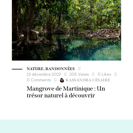
NATURE
,
RANDONNÉES
23 décembre 2023
205
Views
0
Likes
0
Comments
KASSANDRA CÉSAIRE
Mangrove de Martinique : Un
trésor naturel à découvrir