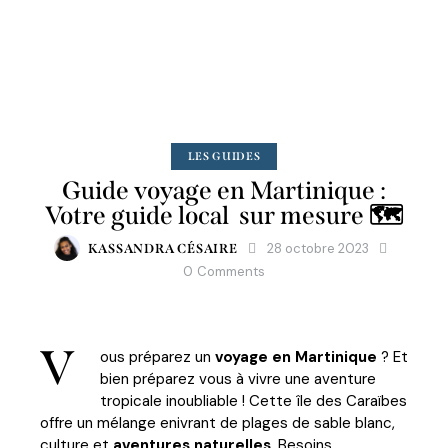
LES GUIDES
Guide voyage en Martinique :
Votre guide local sur mesure 🗺️
28 octobre 2023
KASSANDRA CÉSAIRE
0
Comments
V
ous préparez un
voyage en Martinique
? Et
bien préparez vous à vivre une aventure
tropicale inoubliable ! Cette île des Caraïbes
offre un mélange enivrant de plages de sable blanc,
culture et
aventures naturelles
. Besoins